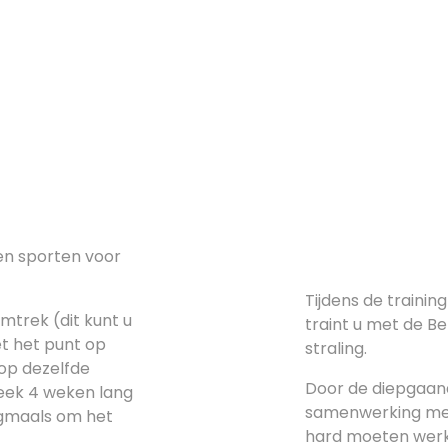
en sporten voor
Tijdens de trainin
mtrek (dit kunt u
traint u met de Be
t het punt op
straling.
op dezelfde
Door de diepgaand
week 4 weken lang
samenwerking met
ogmaals om het
hard moeten werk