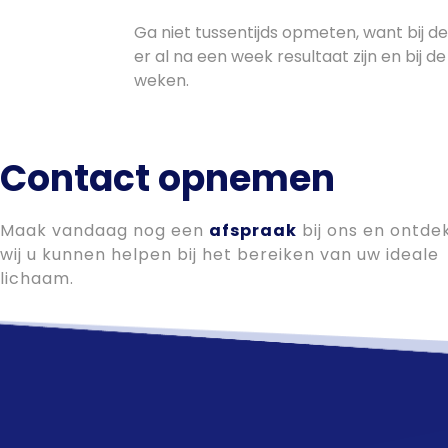
Ga niet tussentijds opmeten, want bij 
er al na een week resultaat zijn en bij d
weken.
Contact opnemen
Maak vandaag nog een
afspraak
bij ons en ontde
wij u kunnen helpen bij het bereiken van uw ideale
lichaam.