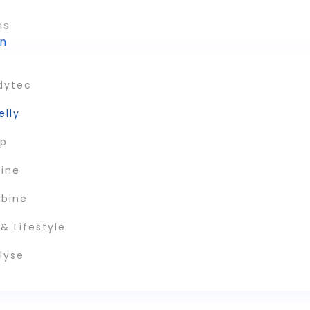
ns
n
dytec
elly
ep
ine
bine
& Lifestyle
lyse
t