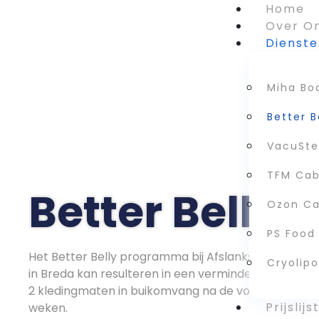
Home
Over O
Dienste
Miha Bo
Better B
VacuSt
TFM Cab
Better Belly
Ozon Ca
PS Food 
Het Better Belly programma bij Afslankstudio Sofia
Cryolipo
in Breda kan resulteren in een vermindering van 1-
2 kledingmaten in buikomvang na de volledige 4
Prijslijs
weken.